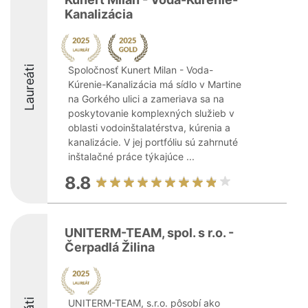
Kanalizácia
Laureáti
Spoločnosť Kunert Milan - Voda-
Kúrenie-Kanalizácia má sídlo v Martine
na Gorkého ulici a zameriava sa na
poskytovanie komplexných služieb v
oblasti vodoinštalatérstva, kúrenia a
kanalizácie. V jej portfóliu sú zahrnuté
inštalačné práce týkajúce ...
8.8
UNITERM-TEAM, spol. s r.o. -
Čerpadlá Žilina
UNITERM-TEAM, s.r.o. pôsobí ako