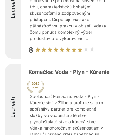
Laureáti
etablovanú spoločnosť na slovenskom
trhu, charakteristickú bohatými
skúsenosťami a zodpovedným
prístupom. Disponuje viac ako
pätnásťročnou praxou v oblasti, vďaka
čomu ponúka komplexný výber
produktov pre vykurovanie, ...
8
Komačka: Voda - Plyn - Kúrenie
Spoločnosť Komačka: Voda - Plyn -
Laureáti
Kúrenie sídli v Žiline a profiluje sa ako
spoľahlivý partner pre komplexné
služby vo vodoinštalatérstve,
plynoinštalatérstve a kúrenárstve.
Vďaka mnohoročným skúsenostiam v
rámci Žilinského kraja zabezpečuje ...