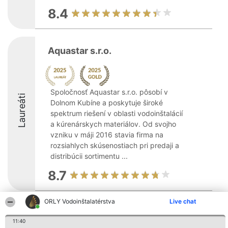
8.4
Aquastar s.r.o.
Spoločnosť Aquastar s.r.o. pôsobí v
Laureáti
Dolnom Kubíne a poskytuje široké
spektrum riešení v oblasti vodoinštalácií
a kúrenárskych materiálov. Od svojho
vzniku v máji 2016 stavia firma na
rozsiahlych skúsenostiach pri predaji a
distribúcii sortimentu ...
8.7
ORLY Vodoinštalatérstva
Live chat
Organizátor hodnotenia
Hodnotenie
Kontakt
Bright Side Solutions sp. z o.
Laureáti
Kontakt
11:40
o. sp. k.
Lista