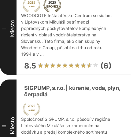
WOODCOTE Inštalatérske Centrum so sídlom
v Liptovskom Mikuláši patrí medzi
Miesto
popredných poskytovateľov komplexných
I
riešení v oblasti vodoinštalatérstva na
Slovensku. Táto firma, ako člen skupiny
Woodcote Group, pôsobí na trhu od roku
1994 a v ...
8.5
(6)
SIGPUMP, s.r.o. | kúrenie, voda, plyn,
čerpadlá
Spoločnosť SIGPUMP, s.r.o. pôsobí v regióne
Miesto
Liptovského Mikuláša so zameraním na
II
dodávku a predaj komplexného sortimentu