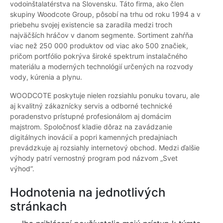
vodoinštalatérstva na Slovensku. Táto firma, ako člen
skupiny Woodcote Group, pôsobí na trhu od roku 1994 a v
priebehu svojej existencie sa zaradila medzi troch
najväčších hráčov v danom segmente. Sortiment zahŕňa
viac než 250 000 produktov od viac ako 500 značiek,
pričom portfólio pokrýva široké spektrum instalačného
materiálu a moderných technológií určených na rozvody
vody, kúrenia a plynu.
WOODCOTE poskytuje nielen rozsiahlu ponuku tovaru, ale
aj kvalitný zákaznícky servis a odborné technické
poradenstvo prístupné profesionálom aj domácim
majstrom. Spoločnosť kladie dôraz na zavádzanie
digitálnych inovácií a popri kamenných predajniach
prevádzkuje aj rozsiahly internetový obchod. Medzi ďalšie
výhody patrí vernostný program pod názvom „Svet
výhod“.
Hodnotenia na jednotlivých
stránkach