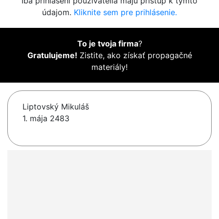
Iba prihlásení používatelia majú prístup k týmto
údajom.
Kliknite sem pre prihlásenie.
To je tvoja firma
?
Gratulujeme!
Zistite, ako získať propagačné
materiály!
Liptovský Mikuláš
1. mája 2483