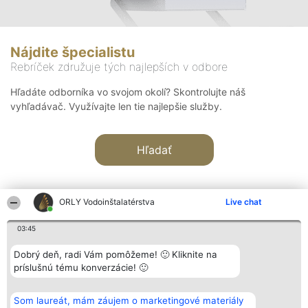
Nájdite špecialistu
Rebríček združuje tých najlepších v odbore
Hľadáte odborníka vo svojom okolí? Skontrolujte náš
vyhľadávač. Využívajte len tie najlepšie služby.
Hľadať
ORLY Vodoinštalatérstva
Live chat
03:45
Organizátor hodnotenia
Hodnotenie
Kontakt
Dobrý deň, radi Vám pomôžeme! 🙂 Kliknite na
Bright Side Solutions sp. z o.
Laureáti
Kontakt
príslušnú tému konverzácie! 🙂
o. sp. k.
Lista
ul. Ruska 22
wszystkich
Wrocław 50-079
Laureatów
Som laureát, mám záujem o marketingové materiály
KRS 0000749100 | Regon
Podmienky