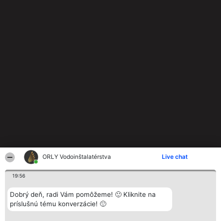
ORLY Vodoinštalatérstva
Live chat
19:56
Dobrý deň, radi Vám pomôžeme! 🙂 Kliknite na
príslušnú tému konverzácie! 🙂