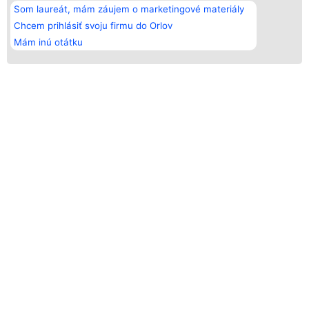
Som laureát, mám záujem o marketingové materiály
Chcem prihlásiť svoju firmu do Orlov
Mám inú otátku
ORLY VODOINŠTALATÉRSTVA - LÍDRI
ODVETVIA
KTO SÚ LAUREÁTI