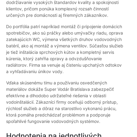
dodržiavanie vysokých štandardov kvality a spokojnosti
klientov, pričom ponúka komplexný rozsah činností
určených pre domácnosti aj firemných zákazníkov.
Do portfólia patrí napríklad montáž či pripojenie domácich
spotrebičov, ako sú práčky alebo umývačky riadu, oprava
zatekajúcich WC, výmena všetkých druhov vodovodných
batérií, ako aj montáž a výmena ventilov. Súčasťou služieb
je tiež inštalácia sprchových kútov a kompletný servis
kúrenia, ktorý zahŕňa opravy a odvzdušňovanie
radiátorov. Firma sa venuje aj čisteniu upchatých odtokov
a vyhľadávaniu únikov vody.
Vďaka skúsenému tímu a používaniu osvedčených
materiálov dokáže Super Vodár Bratislava zabezpečiť
efektívne a dlhodobo udržateľné riešenia v oblasti
vodoinštalácií. Zákazníci firmy oceňujú odborný prístup,
rýchlosť služieb a dôraz na starostlivo vykonanú prácu,
ktorá pomáha predchádzať problémom a podporuje
spoľahlivé fungovanie vodovodných systémov.
Hodnotenia na jednotlivých