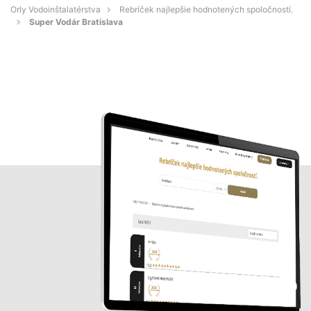
Orly Vodoinštalatérstva
Rebríček najlepšie hodnotených spoločností.
Super Vodár Bratislava