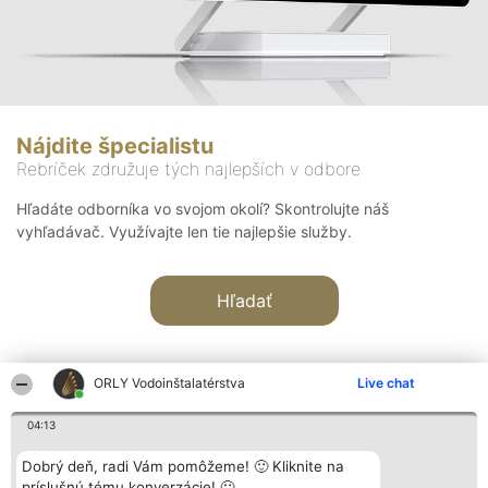
Nájdite špecialistu
Rebríček združuje tých najlepších v odbore
Hľadáte odborníka vo svojom okolí? Skontrolujte náš
vyhľadávač. Využívajte len tie najlepšie služby.
Hľadať
ORLY Vodoinštalatérstva
Live chat
04:13
Organizátor hodnotenia
Hodnotenie
Kontakt
Dobrý deň, radi Vám pomôžeme! 🙂 Kliknite na
Bright Side Solutions sp. z o.
Laureáti
Kontakt
príslušnú tému konverzácie! 🙂