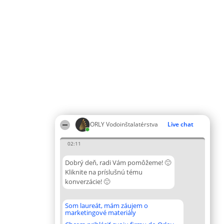
ORLY Vodoinštalatérstva
Live chat
02:11
Dobrý deň, radi Vám pomôžeme! 🙂
Kliknite na príslušnú tému
konverzácie! 🙂
Som laureát, mám záujem o
marketingové materiály