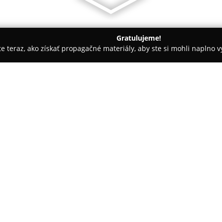
Gratulujeme!
ite teraz, ako získať propagačné materiály, aby ste si mohli naplno 
otených spoločností.
EKO-MV-plasty
O spoločnosti:
EKO-MV-plasty
pôsobí na trhu 
poskytovanie komplexných rieše
plastových produktov. Sídlo sp
adrese Sokolovská 1631/2. Táto
montážou čističiek odpadových
aj rozmanitých nádrží. K portfó
možnosť atypickej výroby pris