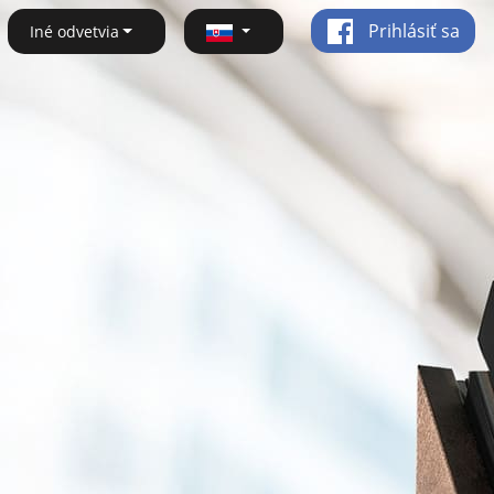
Prihlásiť sa
Iné odvetvia