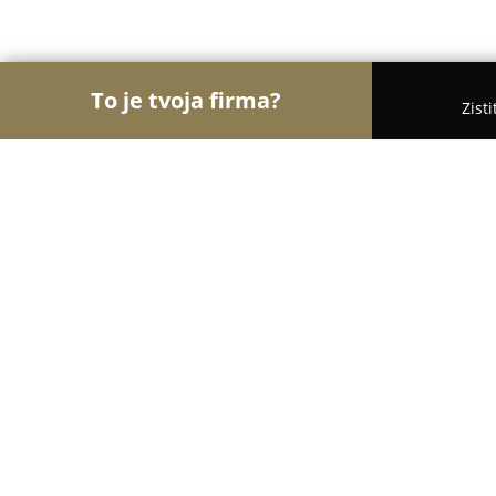
To je tvoja firma?
Zist
Orly Vodoinštalatérstva
Rebríček najlepšie hodn
EKO-MV-plasty
8.8
(11)
Stropkov, Sokolovská 1631/2