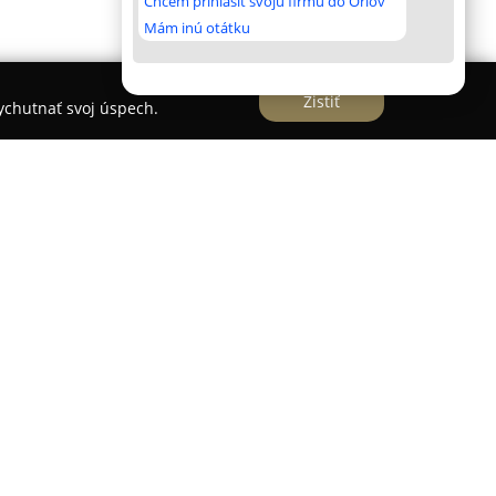
Chcem prihlásiť svoju firmu do Orlov
Mám inú otátku
Zistiť
vychutnať svoj úspech.
Slovenska od roku 2003 a zameriava sa na
ní v oblasti vodoinštalatérstva a výroby
oločnosti sa nachádza v meste Stropkov, na
 firma sa profiluje najmä návrhom, výrobou a
 vôd, vodomerných a revíznych šácht, žúmp, ako
liu produktov patria aj prečerpávacie šachty a
pôsobenej požiadavkám klienta.