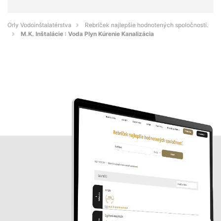
Orly Vodoinštalatérstva
Rebríček najlepšie hodnotených spoločností.
M.K. Inštalácie : Voda Plyn Kúrenie Kanalizácia