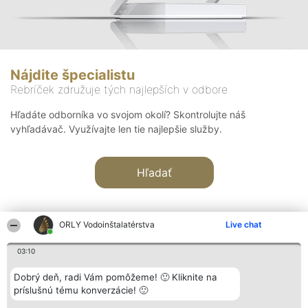
Nájdite špecialistu
Rebríček združuje tých najlepších v odbore
Hľadáte odborníka vo svojom okolí? Skontrolujte náš
vyhľadávač. Využívajte len tie najlepšie služby.
Hľadať
ORLY Vodoinštalatérstva
Live chat
03:10
Organizátor hodnotenia
Hodnotenie
Kontakt
Dobrý deň, radi Vám pomôžeme! 🙂 Kliknite na
Bright Side Solutions sp. z o.
Laureáti
Kontakt
príslušnú tému konverzácie! 🙂
o. sp. k.
Lista
ul. Ruska 22
wszystkich