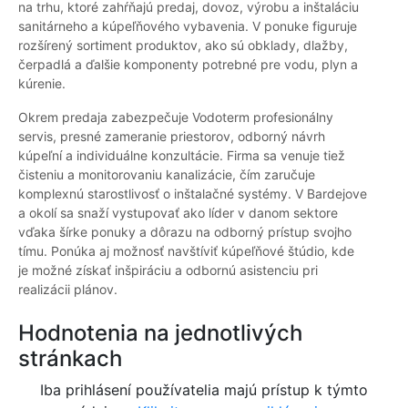
na trhu, ktoré zahŕňajú predaj, dovoz, výrobu a inštaláciu
sanitárneho a kúpeľňového vybavenia. V ponuke figuruje
rozšírený sortiment produktov, ako sú obklady, dlažby,
čerpadlá a ďalšie komponenty potrebné pre vodu, plyn a
kúrenie.
Okrem predaja zabezpečuje Vodoterm profesionálny
servis, presné zameranie priestorov, odborný návrh
kúpeľní a individuálne konzultácie. Firma sa venuje tiež
čisteniu a monitorovaniu kanalizácie, čím zaručuje
komplexnú starostlivosť o inštalačné systémy. V Bardejove
a okolí sa snaží vystupovať ako líder v danom sektore
vďaka šírke ponuky a dôrazu na odborný prístup svojho
tímu. Ponúka aj možnosť navštíviť kúpeľňové štúdio, kde
je možné získať inšpiráciu a odbornú asistenciu pri
realizácii plánov.
Hodnotenia na jednotlivých
stránkach
Iba prihlásení používatelia majú prístup k týmto