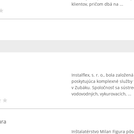
klientov, pričom dbá na ...
Instalflex, s. r. o., bola založ
poskytujúca komplexné služby 
v Zubáku. Spoločnosť sa sústre
vodovodných, vykurovacích, ...
ura
Inštalatérstvo Milan Figura pô