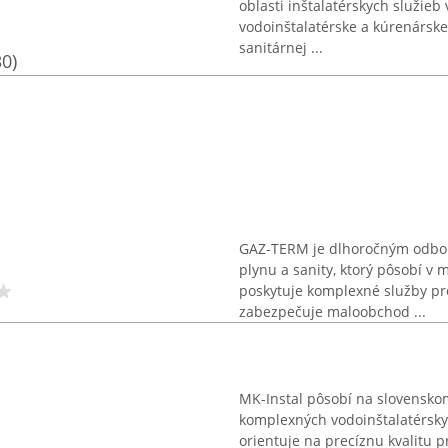
oblasti inštalatérskych služieb 
vodoinštalatérske a kúrenársk
sanitárnej ...
30)
GAZ-TERM je dlhoročným odborn
plynu a sanity, ktorý pôsobí v 
poskytuje komplexné služby pr
zabezpečuje maloobchod ...
MK-Instal pôsobí na slovensko
komplexných vodoinštalatérskyc
orientuje na precíznu kvalitu p