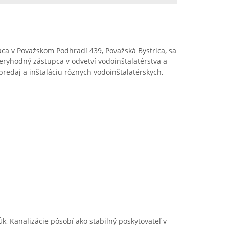
a v Považskom Podhradí 439, Považská Bystrica, sa
eryhodný zástupca v odvetví vodoinštalatérstva a
predaj a inštaláciu rôznych vodoinštalatérskych,
Úk, Kanalizácie pôsobí ako stabilný poskytovateľ v