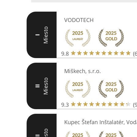
VODOTECH
Miesto
I
9.8
(
Miškech, s.r.o.
Miesto
II
9.3
(
Kupec Štefan Inštalatér, Vod