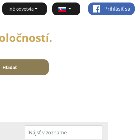
Prihlásiť sa
Iné odvetvia
oločností.
Hľadať