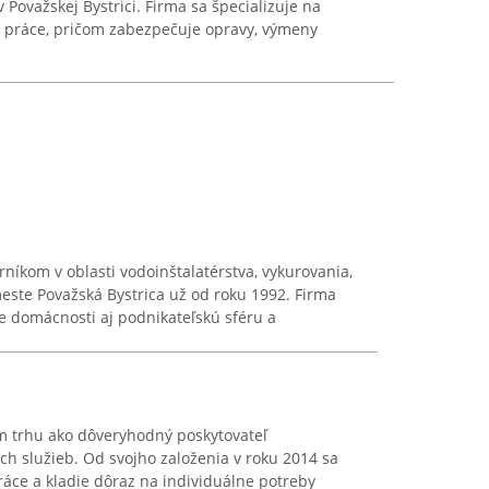
v Považskej Bystrici. Firma sa špecializuje na
e práce, pričom zabezpečuje opravy, výmeny
íkom v oblasti vodoinštalatérstva, vykurovania,
meste Považská Bystrica už od roku 1992. Firma
e domácnosti aj podnikateľskú sféru a
m trhu ako dôveryhodný poskytovateľ
h služieb. Od svojho založenia v roku 2014 sa
ráce a kladie dôraz na individuálne potreby