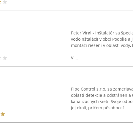
Peter Virgl - inštalatér sa špe
vodoinštalácií v obci Podolie a 
montáži riešení v oblasti vody,
V ...
Pipe Control s.r.o. sa zameria
oblasti detekcie a odstránenia
kanalizačných sietí. Svoje odbo
jej okolí, pričom pôsobnosť ...