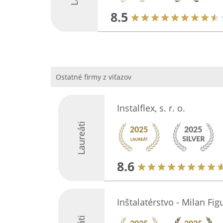
8.5
Ostatné firmy z viťazov
Instalflex, s. r. o.
Laureáti
8.6
Inštalatérstvo - Milan Fig