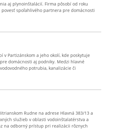
enia aj plynoinštalácií. Firma pôsobí od roku
a povesť spoľahlivého partnera pre domácnosti
í v Partizánskom a jeho okolí, kde poskytuje
 pre domácnosti aj podniky. Medzi hlavné
 vodovodného potrubia, kanalizácie či
Nitrianskom Rudne na adrese Hlavná 383/13 a
ných služieb v oblasti vodoinštalatérstva a
z na odborný prístup pri realizácii rôznych