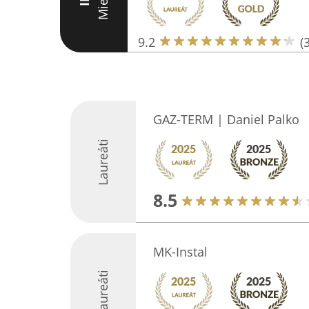
Miesto
III
9.2
(
GAZ-TERM | Daniel Palko
Laureáti
8.5
MK-Instal
Laureáti