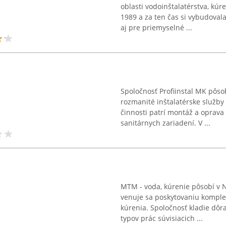
oblasti vodoinštalatérstva, kúr
1989 a za ten čas si vybudoval
aj pre priemyselné ...
Spoločnosť Profiinstal MK pôsob
rozmanité inštalatérske služby
činnosti patrí montáž a oprava
sanitárnych zariadení. V ...
MTM - voda, kúrenie pôsobí v 
venuje sa poskytovaniu komplex
kúrenia. Spoločnosť kladie dôra
typov prác súvisiacich ...