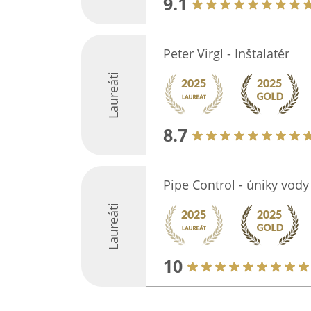
9.1
Peter Virgl - Inštalatér
Laureáti
8.7
Pipe Control - úniky vody
Laureáti
10